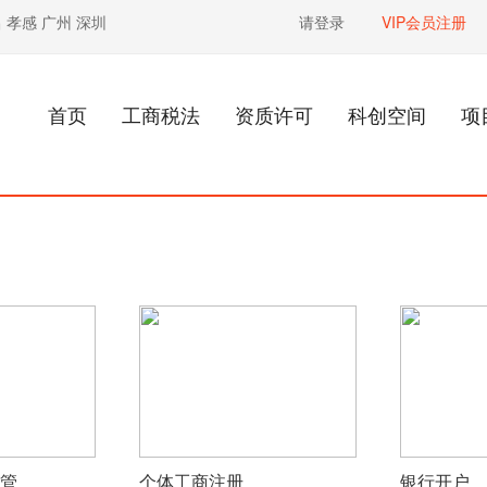
昌
孝感
广州
深圳
请登录
VIP会员注册
首页
工商税法
资质许可
科创空间
项
管
个体工商注册
银行开户