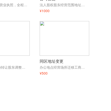
快至3天取得营业执照，全程无需到场
法人股权股东经营范围地址变更
¥1000
同区地址变更
工商登记股份转让股东调整股权过户重组
办公地点经营场所迁移工商异常变更
¥500