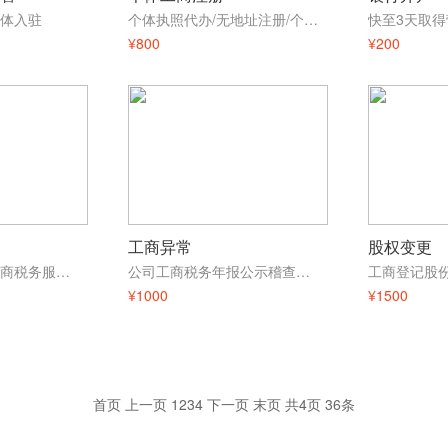
体入驻
个体执照代办/无地址注册/个体核定征收
¥800
¥200
工商异常
股权变更
全程代办，覆盖工商税务服务全过程
公司工商税务年报公示稽查非正常户
¥1000
¥1500
首页
上一页
1
2
3
4
下一页
末页
共
4
页
36
条